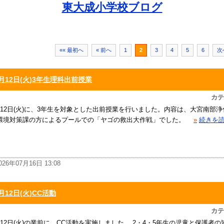
東大成小学校ブログ
«« 最初へ
« 前へ
1
2
3
4
5
6
次
月12日(火)3年生理科出前授業
カテ
月12日(火)に、3年生を対象とした出前授業を行いました。内容は、大宮南部
環境対策課の方によるプールでの「ヤゴの救出大作戦」でした。
»
続きを
026年07月16日 13:08
月12日(火)CC活動
カテ
月12日(火)の業前に、CC活動を実施しました。 2・4・5年生の児童と保護者