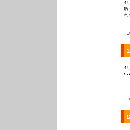
4
贈
れ
2
4
4
い
2
1