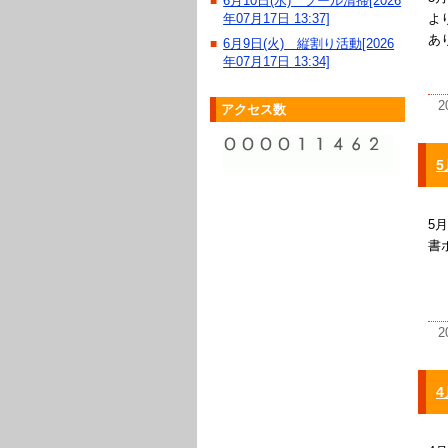
6月10日(水) プール清掃[2026
■
よ
年07月17日 13:37]
あ
6月9日(火) 縦割り活動[2026
■
年07月17日 13:34]
2
アクセス数
5
5
書
2
4