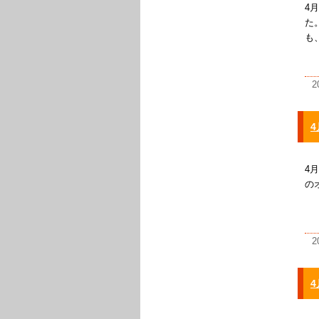
4
た
も
2
4
4
の
2
4