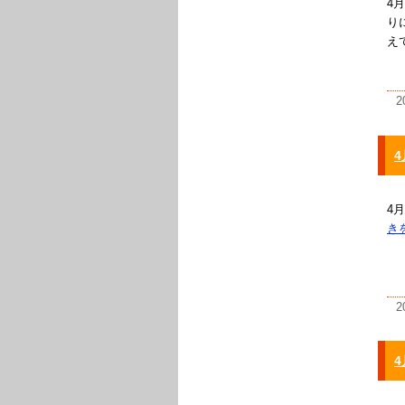
4
り
え
2
4
4
き
2