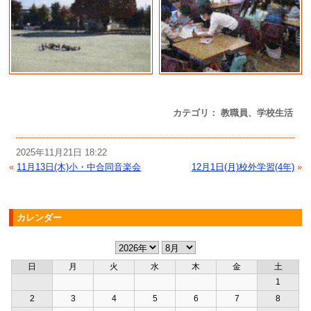
カテゴリ： 教職員、学校生活
2025年11月21日 18:22
«
11月13日(木)小・中合同音楽会
12月1日(月)校外学習(4年)
»
カレンダー
日
月
火
水
木
金
土
1
2
3
4
5
6
7
8