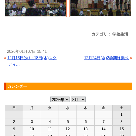
カテゴリ： 学校生活
2026年01月07日 15:41
«
12月16日(火)・18日(木)スタ
12月24日(水)2学期終業式
»
ディ...
カレンダー
日
月
火
水
木
金
土
1
2
3
4
5
6
7
8
9
10
11
12
13
14
15